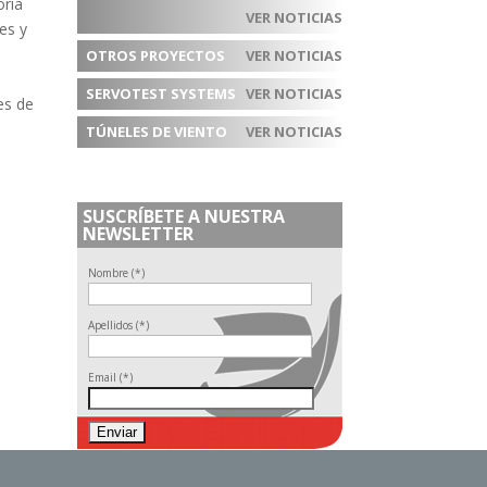
oría
VER NOTICIAS
es y
OTROS PROYECTOS
VER NOTICIAS
SERVOTEST SYSTEMS
VER NOTICIAS
es de
TÚNELES DE VIENTO
VER NOTICIAS
SUSCRÍBETE A NUESTRA
NEWSLETTER
Nombre (*)
Apellidos (*)
Email (*)