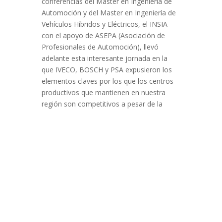
conferencias del Master en Ingeniería de
Automoción y del Master en Ingeniería de
Vehículos Híbridos y Eléctricos, el INSIA
con el apoyo de ASEPA (Asociación de
Profesionales de Automoción), llevó
adelante esta interesante jornada en la
que IVECO, BOSCH y PSA expusieron los
elementos claves por los que los centros
productivos que mantienen en nuestra
región son competitivos a pesar de la
creciente tendencia a la deslocalización de
centros hacia otras zonas del planeta. En
todas las intervenciones se citó la
necesidad de aumentar la competitividad a
través de la mejora de la eficiencia
energética de los procesos que en dichos
centros de producción se lleva a cabo. Esta
visión de los directivos más destacados de
estas organizaciones refuerza la visión
estratégica de KeelWit y su elección de la